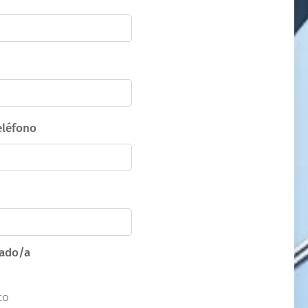
eléfono
sado/a
to