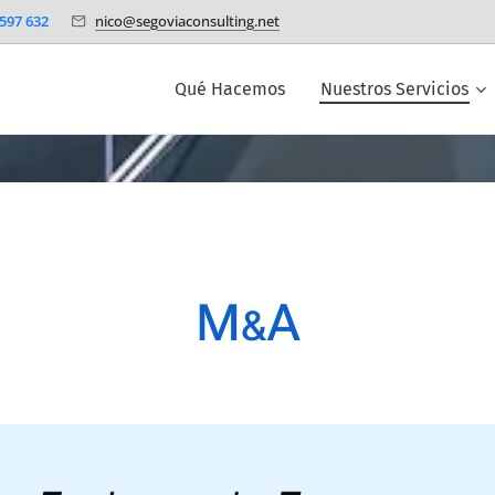
597 632
nico@segoviaconsulting.net
Qué Hacemos
Nuestros Servicios
M
A
&