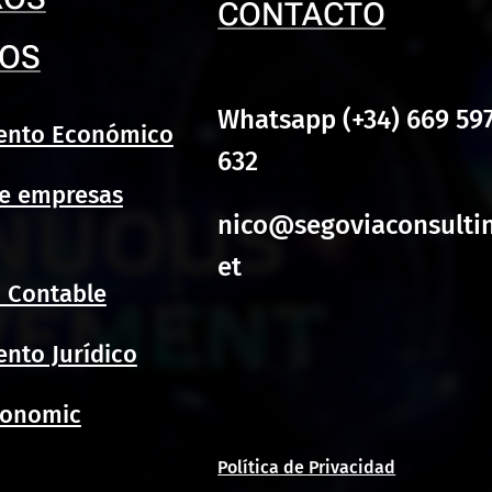
CONTACTO
IOS
Whatsapp (+34) 669 59
ento Económico
632
de empresas
nico@segoviaconsulti
et
 Contable
nto Jurídico
conomic
Política de Privacidad