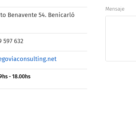
Mensaje
nto Benavente 54. Benicarló
9 597 632
goviaconsulting.net
 9hs - 18.00hs