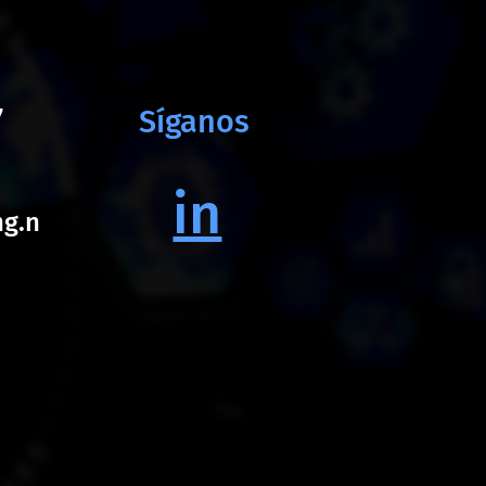
7
Síganos
in
ng.n